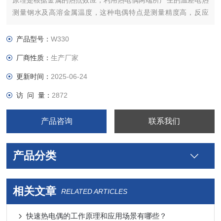
原理是根据金属的热点效应，利用热电偶两端所产生的温差电热
测量钢水及高溶金属温度，这种电偶特点是测量精度高，反应
快，结构轻巧，使用方便。简易手持式钢水快速测温枪的灵活有
温度测量结束时同步灯光指示、电铃声响提示功能和温度测成值
产品型号：
W330
自动保持功能，具有断偶、超量程、电源欠压等报警功能。
厂商性质：
生产厂家
更新时间：
2025-06-24
访 问 量：
2872
产品咨询
联系我们
产品分类
相关文章
RELATED ARTICLES
快速热电偶的工作原理和应用场景有哪些？