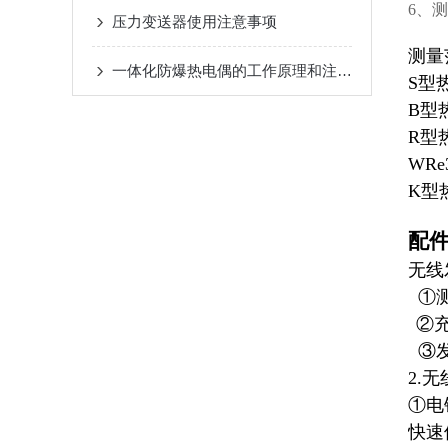
6
、测
压力变送器使用注意事项
测量
一体化防爆热电偶的工作原理和注意事项
S型
B型
R型
WRe
K型
配
无线
①测
②
③发
2.
①
快速