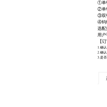
①单
②单
③双
④钨
选配
用户
【订
1.
确认
2.
确认
3.
是否