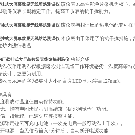
该仪表以高性能单片微机为核心、
壁挂式大屏幕数显无线熔炼测温仪
以确保仪表长期稳定工作。提高了仪表的抗干扰能力。
该仪表与相适应的热电偶配套可在
壁挂式大屏幕数显无线熔炼测温仪
本仪表由于采用了的抗干扰措施，
壁挂式大屏幕数显无线熔炼测温仪
在炉内进行测温。
功能介绍
钢厂壁挂式大屏幕数显无线熔炼测温仪
测温仪采用测温仪根据熔炼测温现场工作环境恶劣、温度高等特
壳设计，故更为耐用。
接收显示屏的字为
5
英寸大小的高亮
LED
显示
(
字高
127mm)
。
表具有
:
度测成时温度值自动保持功能。
光、蜂鸣声同步提示测温结束（提起测试枪）功能。
偶、超量程、电源欠压等报警功能。
源采用镍氢可充电电池（一次充电后一般可测温上千次）。
开电源，当无信号输入
2
分钟后，自动断开电源功能。