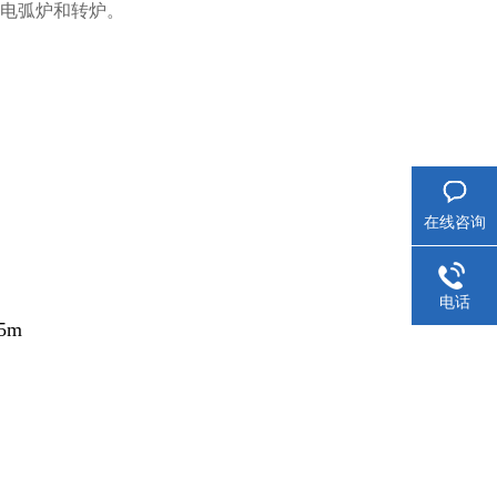
电弧炉和转炉。
在线咨询
电话
5m