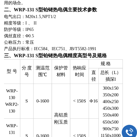
用的场合。
二、WRP-131 S型铂铑热电偶主要技术参数
电气出口：M20x1.5,NPT1/2
精度等级：I 、 II
防护等级：IP65
偶丝直径：Φ0.5
公称压力：常压
产品执行标准：IEC584、IEC751、JB/T5582-1991
三、WRP-131 S型铂铑热电偶精度高型号及规格
规 格
分 度
测温范
保护管
热响应
型 号
直
总长（L）
号
围℃
材料
时间
径
插深I
300x150
WRP-
350x200
130
S
0-1600
< 150S
Φ16
400x250
WRP2-
450x300
130
高铝质
550x400
刚玉质
650x500
WRP-
900x750
131
1150x1000
S
0-1600
< 150S