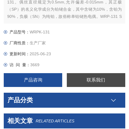
131。偶丝直径规定为0.5mm,允许偏差-0.015mm，其正极
（SP）的名义化学成分为铂铑合金，其中含铑为10%，含铂为
90%，负极（SN）为纯铂，故俗称单铂铑热电偶。WRP-131 S
型铂铑热电偶长期使用温度为1300℃，短期使用温度为
1600℃。
产品型号：
WRPK-131
厂商性质：
生产厂家
更新时间：
2025-06-23
访 问 量：
3669
产品咨询
联系我们
产品分类
相关文章
RELATED ARTICLES