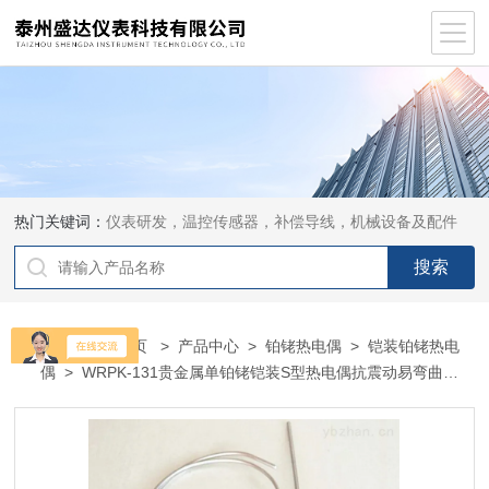
热门关键词：
仪表研发，温控传感器，补偿导线，机械设备及配件
当前位置：
首页
>
产品中心
>
铂铑热电偶
>
铠装铂铑热电
偶
> WRPK-131贵金属单铂铑铠装S型热电偶抗震动易弯曲
WRPK-131