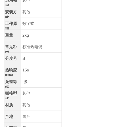
适用领
其他
域
安装方
其他
式
工作原
数字式
理
重量
2kg
常见种
标准热电偶
类
分度号
S
热响应
15s
时间
允差等
Ⅰ级
级
联接型
其他
式
材质
其他
产地
国产