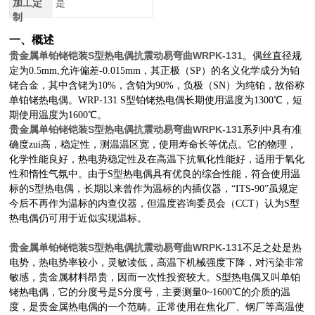
加工定
是
制
一、概述
贵金属单铂铑铠装S型热电偶抗震动易弯曲WRPK-131
。偶丝直径规
定为0.5mm,允许偏差-0.015mm，其正极（SP）的名义化学成分为铂
铑合金，其中含铑为10%，含铂为90%，负极（SN）为纯铂，故俗称
单铂铑热电偶。WRP-131 S型铂铑热电偶长期使用温度为1300℃，短
期使用温度为1600℃
。
贵金属单铂铑铠装S型热电偶抗震动易弯曲WRPK-131
系列中具有准
确度zui高，稳定性，测温温区宽，使用寿命长
等优点。它的物理，
化学性能良好，热电势稳定性及在高温下抗氧化性能好，适用于氧化
性和惰性气氛中。由于S型热电偶具有优良的综合性能，符合使用温
标的S型热电偶，长期以来曾作为温标的内插仪器，“ITS-90”虽规定
今后不再作为温标的内查仪器，但温度咨询委员会（CCT）认为S型
热电偶仍可用于近似实现温标。
贵金属单铂铑铠装S型热电偶抗震动易弯曲WRPK-131
不足之处是热
电势，热电势率较小，灵敏读低，高温下机械强度下降，对污染非常
敏感，贵金属材料昂贵，因而一次性投资较大。S型热电偶又叫单铂
铑热电偶，它的分度号是S分度号，主要测量0~1600℃的介质的温
度，是贵金属热电偶的一个范畴。正常使用在焦化厂、钢厂等高温使