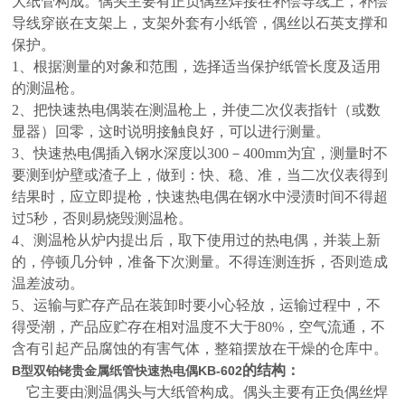
大纸管构成。偶头主要有正负偶丝焊接在补偿导线上，补偿
导线穿嵌在支架上，支架外套有小纸管，偶丝以石英支撑和
保护。
1、根据测量的对象和范围，选择适当保护纸管长度及适用
的测温枪。
2、把快速热电偶装在测温枪上，并使二次仪表指针（或数
显器）回零，这时说明接触良好，可以进行测量。
3、快速热电偶插入钢水深度以300－400mm为宜，测量时不
要测到炉壁或渣子上，做到：快、稳、准，当二次仪表得到
结果时，应立即提枪，快速热电偶在钢水中浸渍时间不得超
过5秒，否则易烧毁测温枪。
4、测温枪从炉内提出后，取下使用过的热电偶，并装上新
的，停顿几分钟，准备下次测量。不得连测连拆，否则造成
温差波动。
5、运输与贮存产品在装卸时要小心轻放，运输过程中，不
得受潮，产品应贮存在相对温度不大于80%，空气流通，不
含有引起产品腐蚀的有害气体，整箱摆放在干燥的仓库中。
的结构：
B型双铂铑贵金属纸管快速热电偶KB-602
它主要由测温偶头与大纸管构成。偶头主要有正负偶丝焊