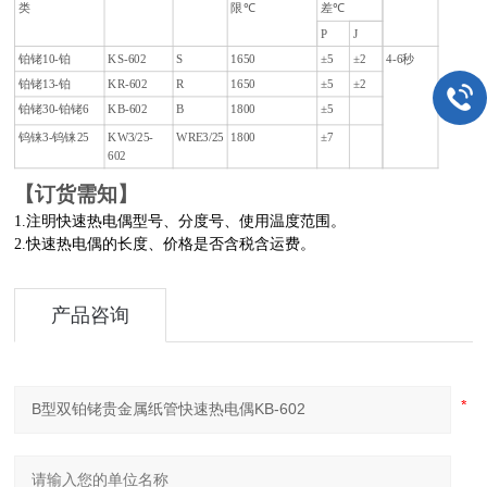
类
限
℃
差
℃
P
J
铂铑10-铂
KS-602
S
1650
±5
±2
4-6秒
铂铑13-铂
KR-602
R
1650
±5
±2
铂铑30-铂铑6
KB-602
B
1800
±5
钨铼3-钨铼25
KW3/25-
WRE3/25
1800
±7
602
【订货需知】
1.注明
快速
热电偶型号、分度号、使用温度范围。
2.
快速热电偶的长度、价格是否含税含运费
。
产品咨询