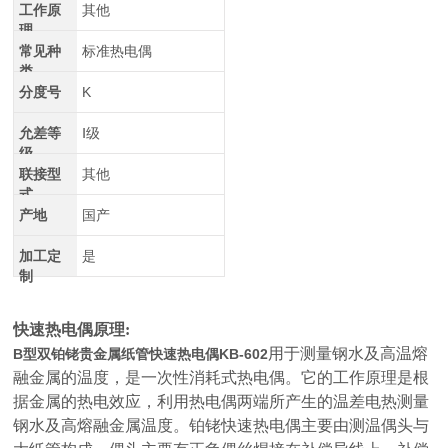
工作原
其他
理
常见种
标准热电偶
类
分度号
K
允差等
Ⅰ级
级
联接型
其他
式
产地
国产
加工定
是
制
快速热电偶原理:
用于测量钢水及高温熔
B型双铂铑贵金属纸管快速热电偶KB-602
融金属的温度，是一次性消耗式热电偶。它的工作原理是根
据金属的热电效应，利用热电偶两端所产生的温差电热测量
钢水及高熔融金属温度。铂铑快速热电偶主要由测温偶头与