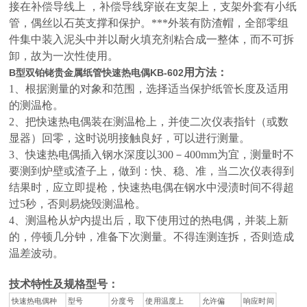
接在补偿导线上 ，补偿导线穿嵌在支架上，支架外套有小纸
管，偶丝以石英支撑和保护。***外装有防渣帽，全部零组
件集中装入泥头中并以耐火填充剂粘合成一整体，而不可拆
卸，故为一次性使用。
用方法：
B型双铂铑贵金属纸管快速热电偶KB-602
1、根据测量的对象和范围，选择适当保护纸管长度及适用
的测温枪。
2、把快速热电偶装在测温枪上，并使二次仪表指针（或数
显器）回零，这时说明接触良好，可以进行测量。
3、快速热电偶插入钢水深度以300－400mm为宜，测量时不
要测到炉壁或渣子上，做到：快、稳、准，当二次仪表得到
结果时，应立即提枪，快速热电偶在钢水中浸渍时间不得超
过5秒，否则易烧毁测温枪。
4、测温枪从炉内提出后，取下使用过的热电偶，并装上新
的，停顿几分钟，准备下次测量。不得连测连拆，否则造成
温差波动。
技术特性及规格型号：
快速热电偶种
型号
分度号
使用温度上
允许偏
响应时间