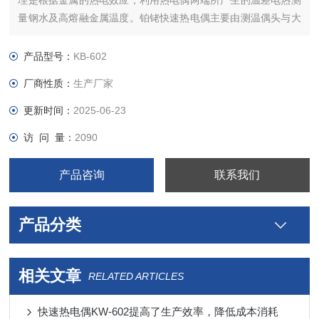
理是根据金属的热电效应，利用热电偶两端所产生的温差电热测
量钢水及高熔融金属温度。铂铑快速热电偶主要由测温偶头与大
纸管构成。偶头主要有正负偶丝焊接在补偿导线上，补偿导线穿
嵌在支架上，支架外套有小纸管，偶丝以石英支撑和保护。
产品型号：
KB-602
厂商性质：
生产厂家
更新时间：
2025-06-23
访 问 量：
2090
产品咨询
联系我们
产品分类
相关文章
RELATED ARTICLES
快速热电偶KW-602提高了生产效率，降低成本消耗