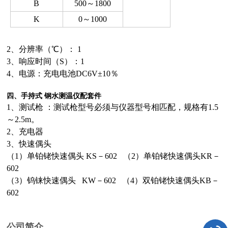
B
500～1800
K
0～1000
2、分辨率（℃）： 1
3、响应时间（S）：1
4、电源：充电电池DC6V±10％
四、手持式 钢水测温仪配套件
1、测试枪 ：测试枪型号必须与仪器型号相匹配，规格有1.5
～2.5m。
2、充电器
3、快速偶头
（1）单铂铑快速偶头 KS－602 （2）单铂铑快速偶头KR－
602
（3）钨铼快速偶头 KW－602 （4）双铂铑快速偶头KB－
602
公司简介