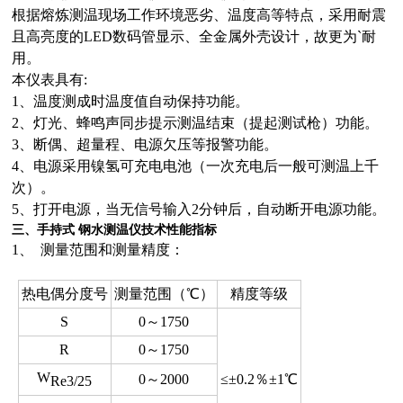
根据熔炼测温现场工作环境恶劣、温度高等特点，采用耐震
且高亮度的LED数码管显示、全金属外壳设计，故更为
`
耐
用。
本仪表具有:
1、温度测成时温度值自动保持功能。
2、灯光、蜂鸣声同步提示测温结束（提起测试枪）功能。
3、断偶、超量程、电源欠压等报警功能。
4、电源采用镍氢可充电电池（一次充电后一般可测温上千
次）。
5、打开电源，当无信号输入2分钟后，自动断开电源功能。
三、手持式 钢水测温仪技术性能指标
1、 测量范围和测量精度：
热电偶分度号
测量范围（℃）
精度等级
S
0～1750
R
0～1750
W
0～2000
≤±0.2％±1℃
Re3/25