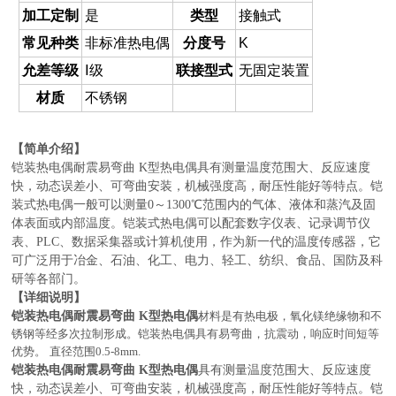
加工定制
是
类型
接触式
常见种类
非标准热电偶
分度号
K
允差等级
Ⅰ级
联接型式
无固定装置
材质
不锈钢
【简单介绍】
铠装热电偶耐震易弯曲 K型热电偶具有测量温度范围大、反应速度
快，动态误差小、可弯曲安装，机械强度高，耐压性能好等特点。铠
装式热电偶一般可以测量0～1300℃范围内的气体、液体和蒸汽及固
体表面或内部温度。铠装式热电偶可以配套数字仪表、记录调节仪
表、PLC、数据采集器或计算机使用，作为新一代的温度传感器，它
可广泛用于冶金、石油、化工、电力、轻工、纺织、食品、国防及科
研等各部门。
【详细说明】
铠装热电偶耐震易弯曲 K型热电偶
材料是有热电极，氧化镁绝缘物和不
锈钢等经多次拉制形成。铠装热电偶具有易弯曲，抗震动，响应时间短等
优势。
直径范围0.5-8mm.
铠装热电偶耐震易弯曲 K型热电偶
具有测量温度范围大、反应速度
快，动态误差小、可弯曲安装，机械强度高，耐压性能好等特点。铠