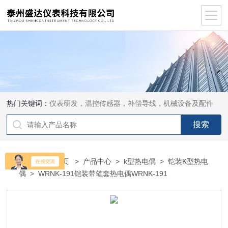
热门关键词：
仪表研发，温控传感器，补偿导线，机械设备及配件
当前位置：
首页
>
产品中心
>
k型热电偶
>
铠装K型热电
偶
> WRNK-191铠装带笔套热电偶WRNK-191