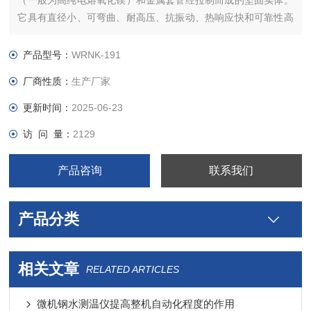
（一般为高纯电熔氧化镁）和金属套管经拉制而成的坚固实体。
它具有直径小、可弯曲、耐高压、抗振动、热响应快和可靠性高
等优点，是上广泛采用的高新技术产品，廉金属铠装热电偶有取
代装配热电偶的趋势。
产品型号：
WRNK-191
厂商性质：
生产厂家
更新时间：
2025-06-23
访 问 量：
2129
产品咨询
联系我们
产品分类
相关文章
RELATED ARTICLES
微机钢水测温仪提高整机自动化程度的作用