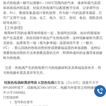
装式热电偶一般可以测量0～1300℃范围内的气体、液体和蒸汽及固
体表面或内部温度。铠装式热电偶可以配套数字仪表、记录调节仪
表、PLC、数据采集器或计算机使用，作为新一代的温度传感器，它
可广泛用于冶金、石油、化工、电力、轻工、纺织、食品、国防及科
研等各部门。
【工作原理】
将两种不同的金属导体焊接在一起，形成闭合回路，如在焊接端加
热产生温度差，则在回路中就会产生热电动势，这种现象被称为赛贝
克效应。如果将另一端（视为参考端）温度保持不变（一般为
0℃），那么回路的热电动势则变成测量端温度的单值函数。这种以
测量热电动势的方法来测量温度的元件，即两种成对的金属导体就被
称为热电偶。
注意：热电偶产生的热电势只与热电极材料及其两端温差有关，而
与热电极长度及直径等无关。
铠装热电偶耐震易弯曲 K型热电偶
在常温（25±10℃）湿度不大于
80%RH环境下，试验电压500±50VDC，电极与外套管之间绝缘电阻
不小于1000MΩ。
订货须说明
1、型号和分度号