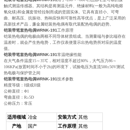
触式测温传感器。其结构是将测温元件、绝缘材料(一般为高纯电熔
氧化镁)和金属套管经拉制而成的坚固实体。它具有直径小、可弯
曲、耐高压、抗振动、热响应快和可靠性高等优点，是上广泛采用的
高新技术产品，廉金属铠装热电偶有取代装配热电偶的趋势。
铠装带笔套热电偶WRNK-191
工作原理
铠装热电偶的电极由两根不同导体材质组成。当测量端与参比端存在
温差时，就会产生热电势，工作仪表便显示出热电势所对应的温度
值。
铠装带笔套热电偶WRNK-191
常温绝缘性能
在大气条件温度15～35℃，相对湿度不超过80%，大气压力86～
106KPa(放置时间不小于2h)的环境下，试验电压为直流500±50V测试
热电极与保护管之间
铠装带笔套热电偶WRNK-191
技术参数
精度等级：I级或II级
公称直径：Φ1
弯曲直径：R≥5D
公称压力：常压
适用领域
冶金
安装方式
其他
产地
国产
工作原理
其他