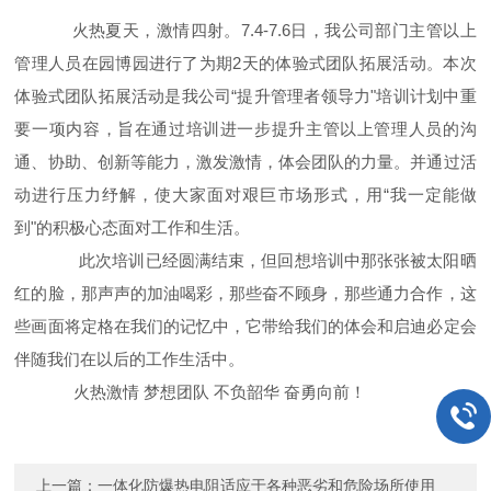
火热夏天，激情四射。7.4-7.6日，我公司部门主管以上
管理人员在园博园进行了为期2天的体验式团队拓展活动。本次
体验式团队拓展活动是我公司“提升管理者领导力"培训计划中重
要一项内容，旨在通过培训进一步提升主管以上管理人员的沟
通、协助、创新等能力，激发激情，体会团队的力量。并通过活
动进行压力纾解，使大家面对艰巨市场形式，用“我一定能做
到"的积极心态面对工作和生活。
此次培训已经圆满结束，但回想培训中那张张被太阳晒
红的脸，那声声的加油喝彩，那些奋不顾身，那些通力合作，这
些画面将定格在我们的记忆中，它带给我们的体会和启迪必定会
伴随我们在以后的工作生活中。
火热激情 梦想团队 不负韶华 奋勇向前！
上一篇：
一体化防爆热电阻适应于各种恶劣和危险场所使用