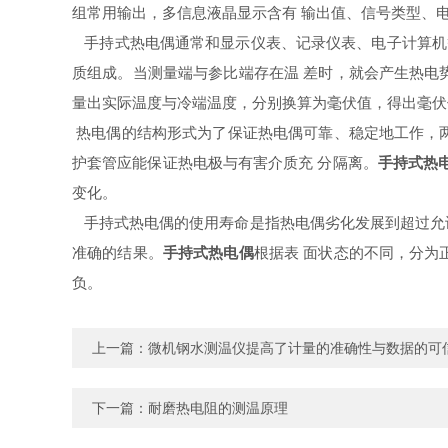
组常用输出，多信息液晶显示含有 输出值、信号类型、
手持式热电偶通常和显示仪表、记录仪表、电子计算机等
质组成。当测量端与参比端存在温 差时，就会产生热电
量出实际温度与冷端温度，分别换算为毫伏值，得出毫伏
热电偶的结构形式为了保证热电偶可靠、稳定地工作，
护套管应能保证热电极与有害介质充 分隔离。
手持式热
变化。
手持式热电偶的使用寿命是指热电偶劣化发展到超过允
准确的结果。
手持式热电偶
根据表 面状态的不同，分
负。
上一篇：
微机钢水测温仪提高了计量的准确性与数据的可
下一篇：
耐磨热电阻的测温原理