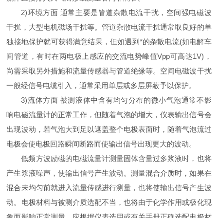
2)环境方面 通常主要是管道杂散电流干扰，空间强电磁波
干扰，大型电机磁场干扰等。管道杂散电流干扰通常取良好的单
独接地保护就可获得满意结果，但如遇到*的杂散电流(如电解车
间管道，有时在两电极上感应的交流电势峰值Vpp可高达1V)，
尚需采取另外措施和流量传感器与管道绝缘等。空间电磁波干扰
一般经信号电缆引入，通常采用单层或多层屏蔽予以保护。
3)流体方面 被测液体中含有均匀分布的微小气泡通常不影
响电磁流量计的正常工作，但随着气泡的增大，仪表输出信号会
出现波动，若气泡大到足以遮盖整个电极表面时，随着气泡流过
电极会使电极回路瞬间断路而使输出信号出现更大的波动。
低频方波励磁的电磁流量计测量固体含量过多浆液时，也将
产生浆液噪声，使输出信号产生波动。测量混合介质时，如果在
混合未均匀前就进入流量传感进行测量，也将使输出信号产生波
动。电极材料与被测介质选配不当，也将由于化学作用或极化现
象而影响正常测量。应根据仪表选用或有关手册正确选配电极材